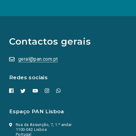
(Os
links
para
as
Contactos gerais
redes
sociais
abrem
numa
geral@pan.com.pt
nova
aba.)
Redes sociais
Espaço PAN Lisboa
Rua da Assunção, 7, 1.º andar
1100-042 Lisboa
Portugal