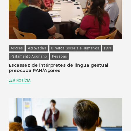
Açores
Aprovadas
Direitos Sociais e Humanos
PAN
Parlamento Açoriano
Pessoas
Escassez de intérpretes de língua gestual
preocupa PAN/Açores
LER NOTÍCIA