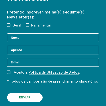
Preencha os campos abaixo para subscrever
Nome
Apelido
E-
mail
a(s) newsletter(s).
Pretendo inscrever-me na(s) seguinte(s)
Newsletter(s):
Geral
Parlamentar
Aceito a
Política de Utilização de Dados
.
* Todos os campos são de preenchimento obrigatório.