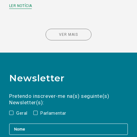
LER NOTÍCIA
VER MAIS
Newsletter
Preencha os campos abaixo para subscrever
Nome
Apelido
E-
mail
a(s) newsletter(s).
Pretendo inscrever-me na(s) seguinte(s)
Newsletter(s):
Geral
Parlamentar