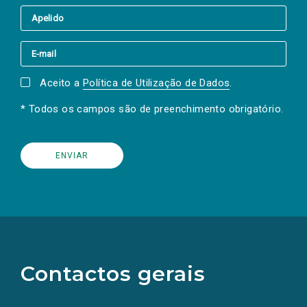
Aceito a
Política de Utilização de Dados
.
* Todos os campos são de preenchimento obrigatório.
(Os
links
para
as
Contactos gerais
redes
sociais
abrem