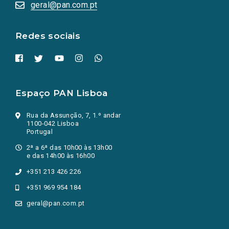
numa
geral@pan.com.pt
nova
aba.)
Redes sociais
Espaço PAN Lisboa
Rua da Assunção, 7, 1.º andar
1100-042 Lisboa
Portugal
2ª a 6ª das 10h00 às 13h00
e das 14h00 às 16h00
+351 213 426 226
+351 969 954 184
geral@pan.com.pt