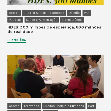
Açores
Direitos Sociais e Humanos
Opinião
PAN
Pessoas
Saúde e Alimentação
Transparência
HDES: 300 milhões de esperança, 600 milhões
de realidade
LER NOTÍCIA
Açores
Aprovadas
Direitos Sociais e Humanos
PAN