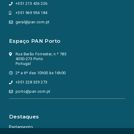
+351 213 426 226
+351 969 954 184
geral@pan.com.pt
Espaço PAN Porto
Rua Barão Forrester, n.º 783
4050-273 Porto
Portugal
2ª a 6ª das 10h00 às 16h00
+351 228 329 273
porto@pan.com.pt
Destaques
Parlamento