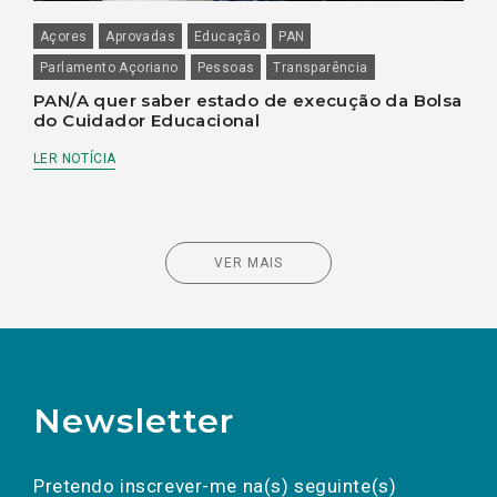
Açores
Aprovadas
Educação
PAN
Parlamento Açoriano
Pessoas
Transparência
PAN/A quer saber estado de execução da Bolsa
do Cuidador Educacional
LER NOTÍCIA
VER MAIS
Newsletter
Preencha os campos abaixo para subscrever
Nome
Apelido
E-
mail
a(s) newsletter(s).
Pretendo inscrever-me na(s) seguinte(s)