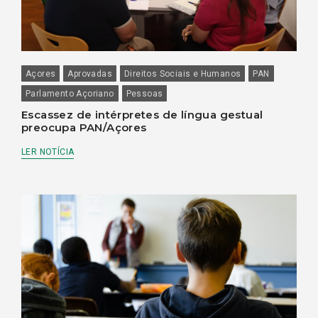
Açores
Aprovadas
Direitos Sociais e Humanos
PAN
Parlamento Açoriano
Pessoas
Escassez de intérpretes de língua gestual
preocupa PAN/Açores
LER NOTÍCIA