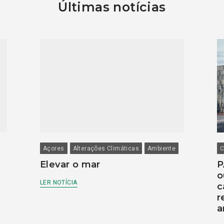
Últimas notícias
Açores
Alterações Climáticas
Ambiente
C
Elevar o mar
P
o
LER NOTÍCIA
c
r
a