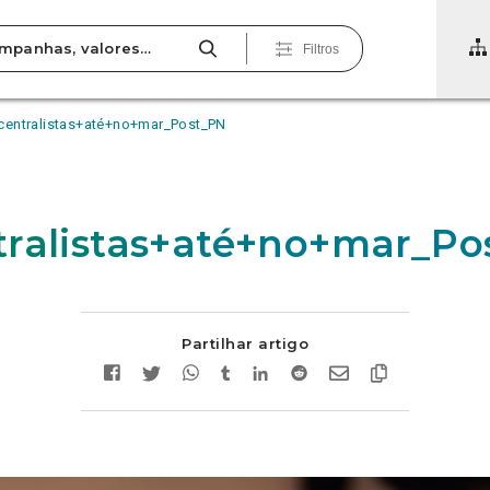
Filtros
centralistas+até+no+mar_Post_PN
ralistas+até+no+mar_Po
Partilhar artigo