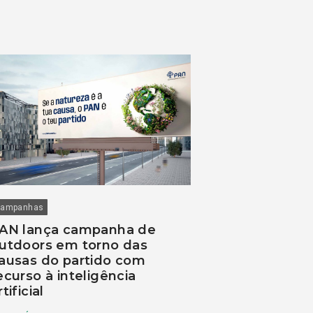
ampanhas
AN lança campanha de
utdoors em torno das
ausas do partido com
ecurso à inteligência
rtificial