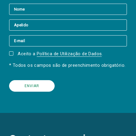
Aceito a
Política de Utilização de Dados
.
* Todos os campos são de preenchimento obrigatório.
(Os
links
para
as