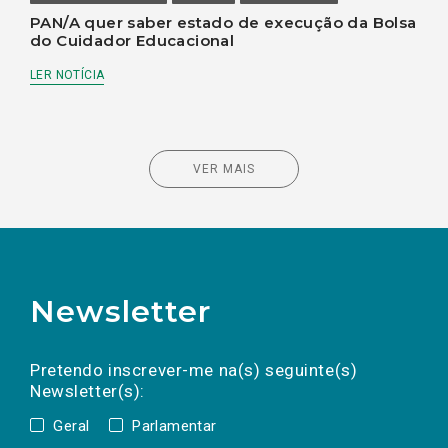
PAN/A quer saber estado de execução da Bolsa
do Cuidador Educacional
LER NOTÍCIA
VER MAIS
Newsletter
Preencha os campos abaixo para subscrever
Nome
Apelido
E-
mail
a(s) newsletter(s).
Pretendo inscrever-me na(s) seguinte(s)
Newsletter(s):
Geral
Parlamentar