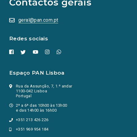
Contactos gerais
redes
sociais
abrem
numa
geral@pan.com.pt
nova
aba.)
Redes sociais
Espaço PAN Lisboa
Rua da Assunção, 7, 1.º andar
1100-042 Lisboa
Portugal
2ª a 6ª das 10h00 às 13h00
e das 14h00 às 16h00
+351 213 426 226
+351 969 954 184