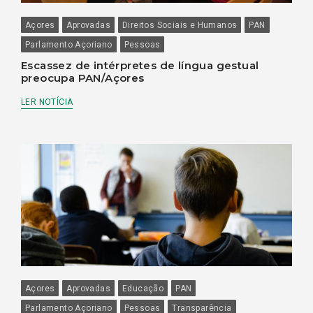
Açores
Aprovadas
Direitos Sociais e Humanos
PAN
Parlamento Açoriano
Pessoas
Escassez de intérpretes de língua gestual
preocupa PAN/Açores
LER NOTÍCIA
Açores
Aprovadas
Educação
PAN
Parlamento Açoriano
Pessoas
Transparência