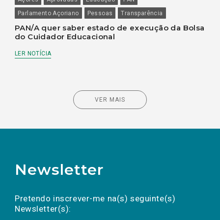
Parlamento Açoriano
Pessoas
Transparência
PAN/A quer saber estado de execução da Bolsa
do Cuidador Educacional
LER NOTÍCIA
VER MAIS
Newsletter
Preencha os campos abaixo para subscrever
Nome
Apelido
E-
mail
a(s) newsletter(s).
Pretendo inscrever-me na(s) seguinte(s)
Newsletter(s):