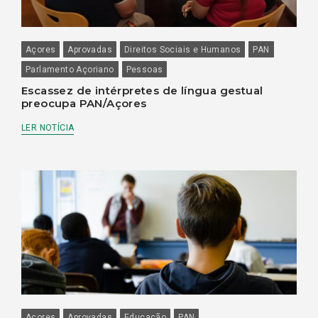
Açores
Aprovadas
Direitos Sociais e Humanos
PAN
Parlamento Açoriano
Pessoas
Escassez de intérpretes de língua gestual
preocupa PAN/Açores
LER NOTÍCIA
Açores
Aprovadas
Educação
PAN