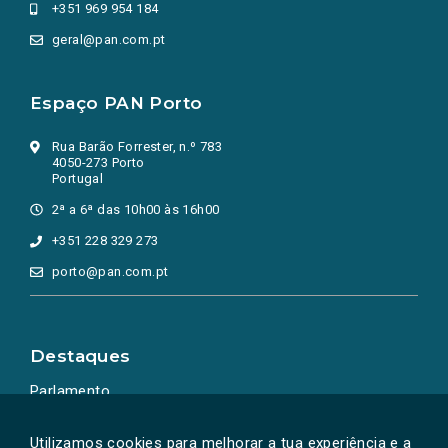
+351 969 954 184
geral@pan.com.pt
Espaço PAN Porto
Rua Barão Forrester, n.º 783
4050-273 Porto
Portugal
2ª a 6ª das 10h00 às 16h00
+351 228 329 273
porto@pan.com.pt
Destaques
Parlamento
Ação Política
Utilizamos cookies para melhorar a tua experiência e a