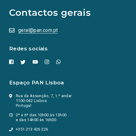
para
as
Contactos gerais
redes
sociais
abrem
numa
geral@pan.com.pt
nova
aba.)
Redes sociais
Espaço PAN Lisboa
Rua da Assunção, 7, 1.º andar
1100-042 Lisboa
Portugal
2ª a 6ª das 10h00 às 13h00
e das 14h00 às 16h00
+351 213 426 226