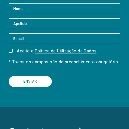
Aceito a
Política de Utilização de Dados
.
* Todos os campos são de preenchimento obrigatório.
(Os
links
para
as