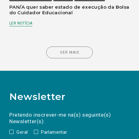
PAN/A quer saber estado de execução da Bolsa
do Cuidador Educacional
LER NOTÍCIA
VER MAIS
Newsletter
Preencha os campos abaixo para subscrever
Nome
Apelido
E-
mail
a(s) newsletter(s).
Pretendo inscrever-me na(s) seguinte(s)
Newsletter(s):
Geral
Parlamentar