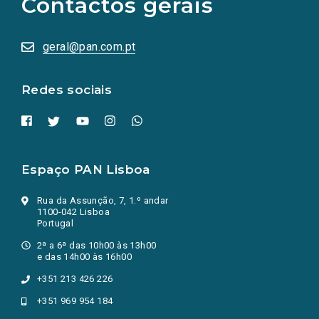
Contactos gerais
redes
sociais
abrem
numa
geral@pan.com.pt
nova
aba.)
Redes sociais
Espaço PAN Lisboa
Rua da Assunção, 7, 1.º andar
1100-042 Lisboa
Portugal
2ª a 6ª das 10h00 às 13h00
e das 14h00 às 16h00
+351 213 426 226
+351 969 954 184