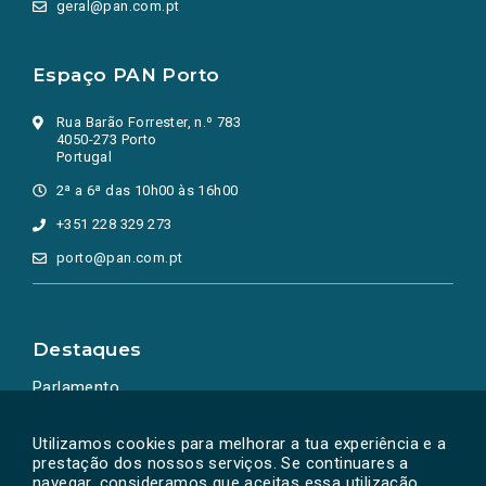
geral@pan.com.pt
Espaço PAN Porto
Rua Barão Forrester, n.º 783
4050-273 Porto
Portugal
2ª a 6ª das 10h00 às 16h00
+351 228 329 273
porto@pan.com.pt
Destaques
Parlamento
Ação Política
Utilizamos cookies para melhorar a tua experiência e a
prestação dos nossos serviços. Se continuares a
navegar, consideramos que aceitas essa utilização.