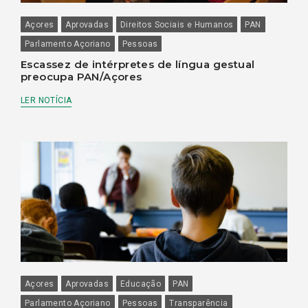
Açores
Aprovadas
Direitos Sociais e Humanos
PAN
Parlamento Açoriano
Pessoas
Escassez de intérpretes de língua gestual
preocupa PAN/Açores
LER NOTÍCIA
Açores
Aprovadas
Educação
PAN
Parlamento Açoriano
Pessoas
Transparência