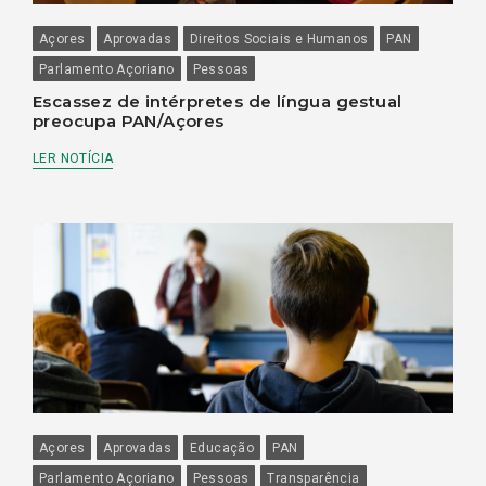
Açores
Aprovadas
Direitos Sociais e Humanos
PAN
Parlamento Açoriano
Pessoas
Escassez de intérpretes de língua gestual
preocupa PAN/Açores
LER NOTÍCIA
Açores
Aprovadas
Educação
PAN
Parlamento Açoriano
Pessoas
Transparência