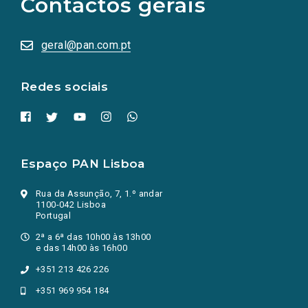
Contactos gerais
redes
sociais
abrem
numa
geral@pan.com.pt
nova
aba.)
Redes sociais
Espaço PAN Lisboa
Rua da Assunção, 7, 1.º andar
1100-042 Lisboa
Portugal
2ª a 6ª das 10h00 às 13h00
e das 14h00 às 16h00
+351 213 426 226
+351 969 954 184