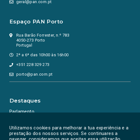
geral@pan.com.pt
Espaço PAN Porto
Rua Barão Forrester, n.º 783
4050-273 Porto
Portugal
2ª a 6ª das 10h00 às 16h00
+351 228 329 273
porto@pan.com.pt
Destaques
Parlamento
Ação Política
Utilizamos cookies para melhorar a tua experiência e a
prestação dos nossos serviços. Se continuares a
navegar, consideramos que aceitas essa utilização.