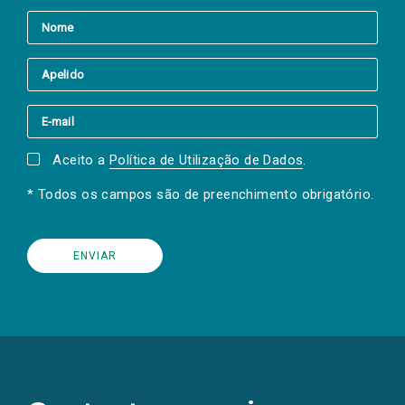
Aceito a
Política de Utilização de Dados
.
* Todos os campos são de preenchimento obrigatório.
(Os
links
para
as