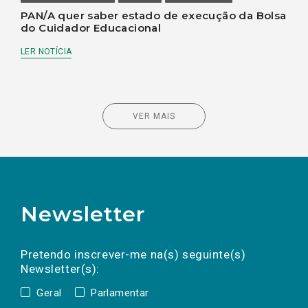
PAN/A quer saber estado de execução da Bolsa
do Cuidador Educacional
LER NOTÍCIA
VER MAIS
Newsletter
Preencha os campos abaixo para subscrever
Nome
Apelido
E-
mail
a(s) newsletter(s).
Pretendo inscrever-me na(s) seguinte(s)
Newsletter(s):
Geral
Parlamentar