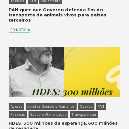
Animais
PAN
Parlamento
PAN quer que Governo defenda fim do
transporte de animais vivos para países
terceiros
LER NOTÍCIA
Açores
Direitos Sociais e Humanos
Opinião
PAN
Pessoas
Saúde e Alimentação
Transparência
HDES: 300 milhões de esperança, 600 milhões
de realidade