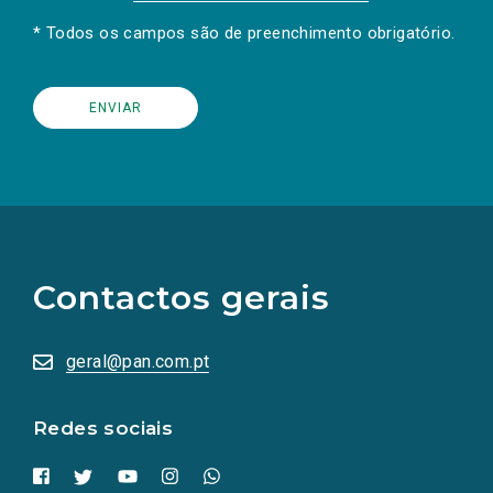
* Todos os campos são de preenchimento obrigatório.
(Os
links
para
as
Contactos gerais
redes
sociais
abrem
numa
geral@pan.com.pt
nova
aba.)
Redes sociais