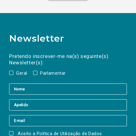
Newsletter
Preencha os campos abaixo para subscrever
Nome
Apelido
E-
mail
a(s) newsletter(s).
Pretendo inscrever-me na(s) seguinte(s)
Newsletter(s):
Geral
Parlamentar
Aceito a
Política de Utilização de Dados
.