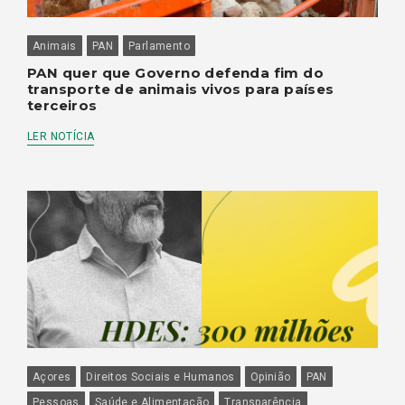
Animais
PAN
Parlamento
PAN quer que Governo defenda fim do
transporte de animais vivos para países
terceiros
LER NOTÍCIA
Açores
Direitos Sociais e Humanos
Opinião
PAN
Pessoas
Saúde e Alimentação
Transparência