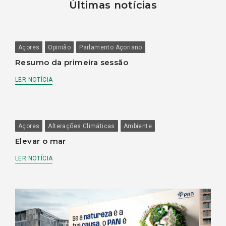
Últimas notícias
Açores
Opinião
Parlamento Açoriano
Resumo da primeira sessão
LER NOTÍCIA
Açores
Alterações Climáticas
Ambiente
Elevar o mar
LER NOTÍCIA