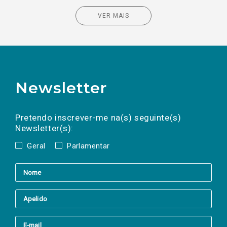
VER MAIS
Newsletter
Preencha os campos abaixo para subscrever
Nome
Apelido
E-
mail
a(s) newsletter(s).
Pretendo inscrever-me na(s) seguinte(s)
Newsletter(s):
Geral
Parlamentar