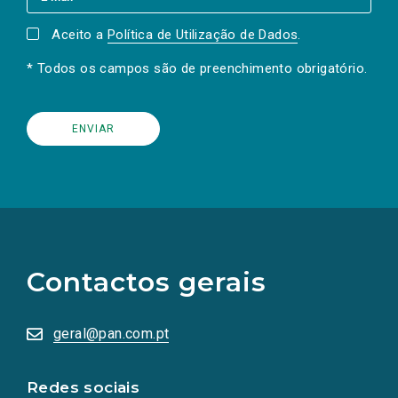
Aceito a
Política de Utilização de Dados
.
* Todos os campos são de preenchimento obrigatório.
(Os
links
para
as
Contactos gerais
redes
sociais
abrem
numa
geral@pan.com.pt
nova
aba.)
Redes sociais