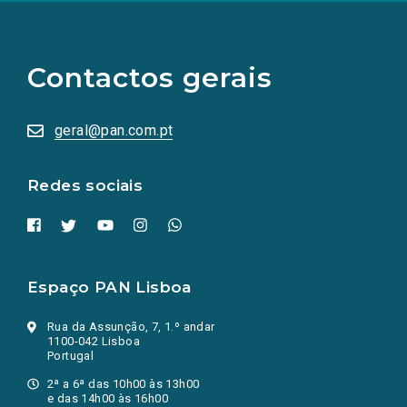
(Os
links
para
as
Contactos gerais
redes
sociais
abrem
numa
geral@pan.com.pt
nova
aba.)
Redes sociais
Espaço PAN Lisboa
Rua da Assunção, 7, 1.º andar
1100-042 Lisboa
Portugal
2ª a 6ª das 10h00 às 13h00
e das 14h00 às 16h00