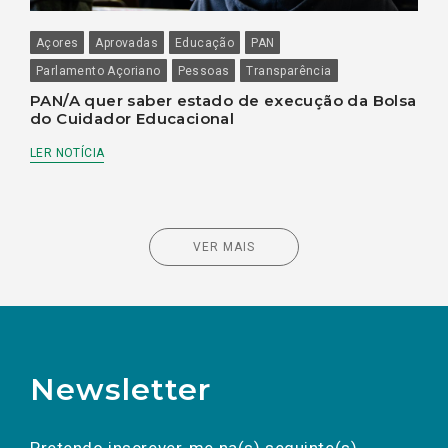
Açores
Aprovadas
Educação
PAN
Parlamento Açoriano
Pessoas
Transparência
PAN/A quer saber estado de execução da Bolsa
do Cuidador Educacional
LER NOTÍCIA
VER MAIS
Newsletter
Preencha os campos abaixo para subscrever
Nome
Apelido
E-
mail
a(s) newsletter(s).