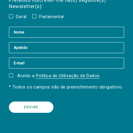
Pretendo inscrever-me na(s) seguinte(s)
Newsletter(s):
Geral
Parlamentar
Aceito a
Política de Utilização de Dados
.
* Todos os campos são de preenchimento obrigatório.