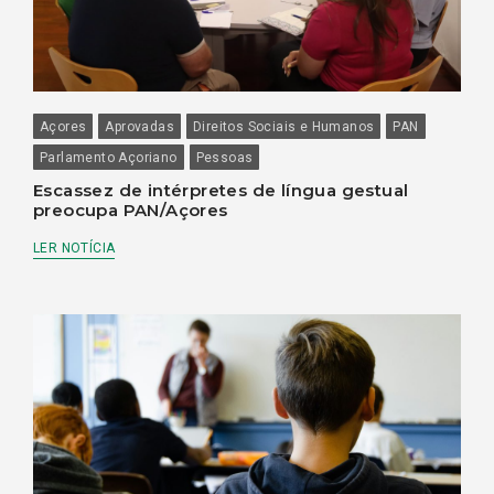
Açores
Aprovadas
Direitos Sociais e Humanos
PAN
Parlamento Açoriano
Pessoas
Escassez de intérpretes de língua gestual
preocupa PAN/Açores
LER NOTÍCIA