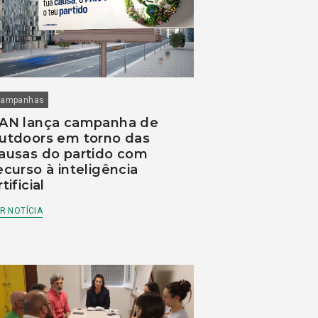
ampanhas
AN lança campanha de
utdoors em torno das
ausas do partido com
ecurso à inteligência
rtificial
R NOTÍCIA