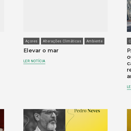
Açores
Alterações Climáticas
Ambiente
C
Elevar o mar
P
o
LER NOTÍCIA
c
r
a
LE