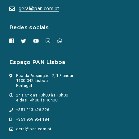
abrem
numa
geral@pan.com.pt
nova
aba.)
Redes sociais
Espaço PAN Lisboa
Rua da Assunção, 7, 1.º andar
1100-042 Lisboa
Portugal
2ª a 6ª das 10h00 às 13h00
e das 14h00 às 16h00
+351 213 426 226
+351 969 954 184
geral@pan.com.pt