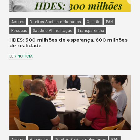
Açores
Direitos Sociais e Humanos
Opinião
PAN
Pessoas
Saúde e Alimentação
Transparência
HDES: 300 milhões de esperança, 600 milhões
de realidade
LER NOTÍCIA
Açores
Aprovadas
Direitos Sociais e Humanos
PAN