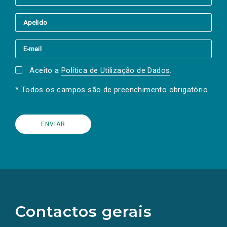
Aceito a
Política de Utilização de Dados
.
* Todos os campos são de preenchimento obrigatório.
(Os
links
para
as
Contactos gerais
redes
sociais