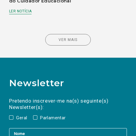
do Cuidador Educacional
LER NOTÍCIA
VER MAIS
Newsletter
Preencha os campos abaixo para subscrever
Nome
Apelido
E-
mail
a(s) newsletter(s).
Pretendo inscrever-me na(s) seguinte(s)
Newsletter(s):
Geral
Parlamentar