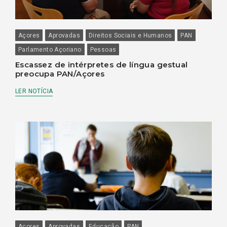
Açores
Aprovadas
Direitos Sociais e Humanos
PAN
Parlamento Açoriano
Pessoas
Escassez de intérpretes de língua gestual
preocupa PAN/Açores
LER NOTÍCIA
Açores
Aprovadas
Educação
PAN