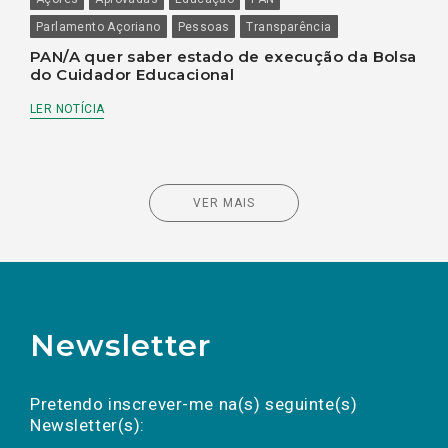
Parlamento Açoriano
Pessoas
Transparência
PAN/A quer saber estado de execução da Bolsa
do Cuidador Educacional
LER NOTÍCIA
VER MAIS
Newsletter
Preencha os campos abaixo para subscrever
Nome
Apelido
E-
mail
a(s) newsletter(s).
Pretendo inscrever-me na(s) seguinte(s)
Newsletter(s):