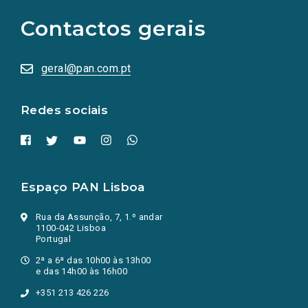
para
as
Contactos gerais
redes
sociais
abrem
numa
geral@pan.com.pt
nova
aba.)
Redes sociais
Espaço PAN Lisboa
Rua da Assunção, 7, 1.º andar
1100-042 Lisboa
Portugal
2ª a 6ª das 10h00 às 13h00
e das 14h00 às 16h00
+351 213 426 226