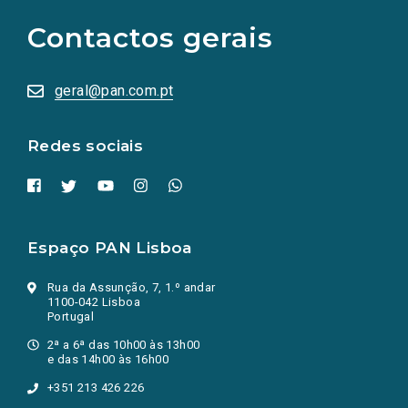
para
as
Contactos gerais
redes
sociais
abrem
numa
geral@pan.com.pt
nova
aba.)
Redes sociais
Espaço PAN Lisboa
Rua da Assunção, 7, 1.º andar
1100-042 Lisboa
Portugal
2ª a 6ª das 10h00 às 13h00
e das 14h00 às 16h00
+351 213 426 226