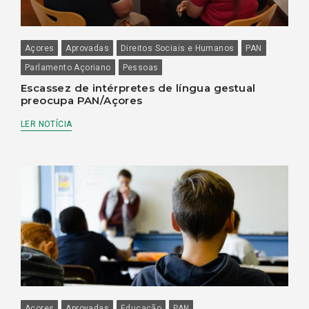
Açores
Aprovadas
Direitos Sociais e Humanos
PAN
Parlamento Açoriano
Pessoas
Escassez de intérpretes de língua gestual
preocupa PAN/Açores
LER NOTÍCIA
Açores
Aprovadas
Educação
PAN