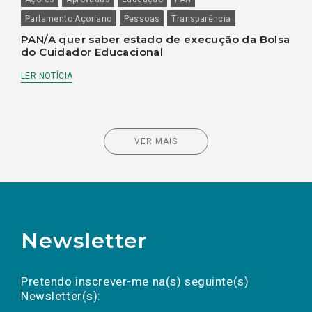
Parlamento Açoriano
Pessoas
Transparência
PAN/A quer saber estado de execução da Bolsa
do Cuidador Educacional
LER NOTÍCIA
VER MAIS
Newsletter
Preencha os campos abaixo para subscrever
Nome
Apelido
E-
mail
a(s) newsletter(s).
Pretendo inscrever-me na(s) seguinte(s)
Newsletter(s):