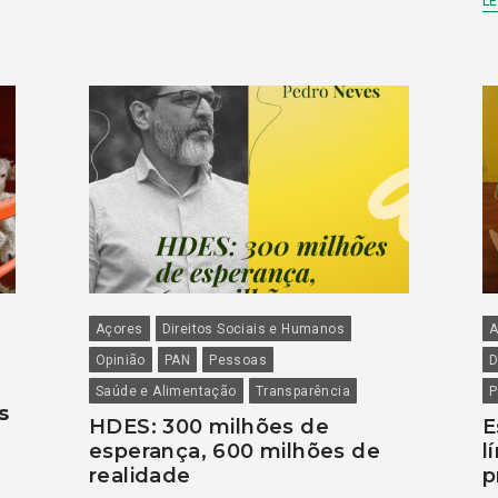
LE
Açores
Direitos Sociais e Humanos
A
Opinião
PAN
Pessoas
D
Saúde e Alimentação
Transparência
P
s
HDES: 300 milhões de
E
esperança, 600 milhões de
l
realidade
p