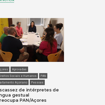
R NOTÍCIA
çores
Aprovadas
ireitos Sociais e Humanos
PAN
arlamento Açoriano
Pessoas
scassez de intérpretes de
íngua gestual
reocupa PAN/Açores