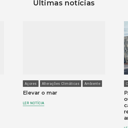
Últimas notícias
Açores
Alterações Climáticas
Ambiente
C
Elevar o mar
P
o
LER NOTÍCIA
c
r
a