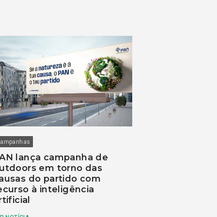
ampanhas
AN lança campanha de
utdoors em torno das
ausas do partido com
ecurso à inteligência
rtificial