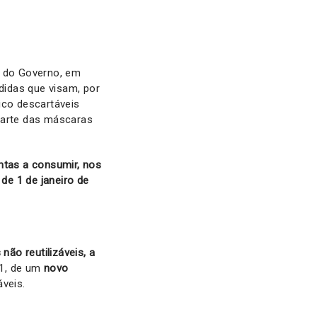
 do Governo, em
didas que visam, por
ico descartáveis
carte das máscaras
ntas a consumir, nos
de 1 de janeiro de
ão reutilizáveis, a
21, de um
novo
veis.