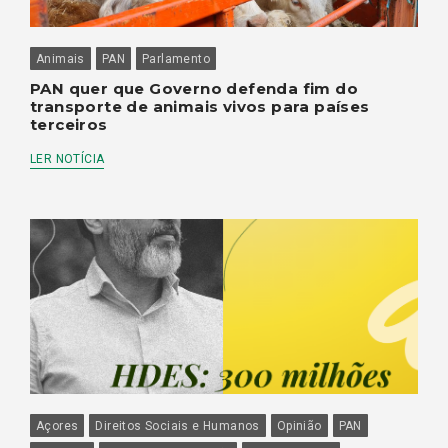
Animais
PAN
Parlamento
PAN quer que Governo defenda fim do
transporte de animais vivos para países
terceiros
LER NOTÍCIA
Açores
Direitos Sociais e Humanos
Opinião
PAN