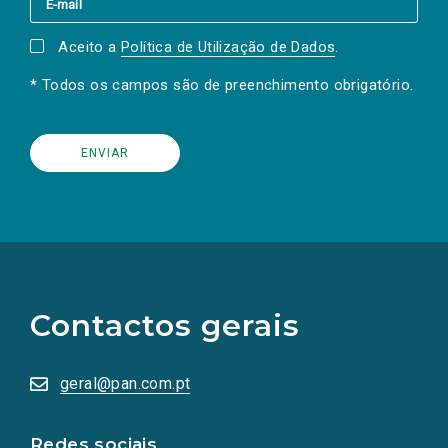
Aceito a
Política de Utilização de Dados
.
* Todos os campos são de preenchimento obrigatório.
(Os
links
para
as
Contactos gerais
redes
sociais
abrem
numa
geral@pan.com.pt
nova
aba.)
Redes sociais