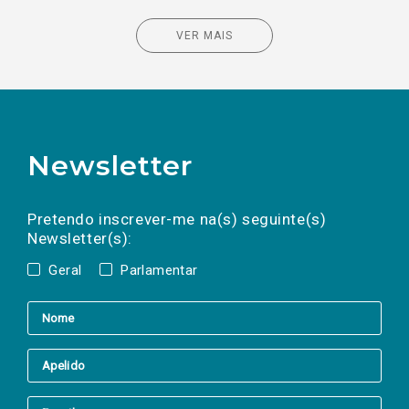
VER MAIS
Newsletter
Preencha os campos abaixo para subscrever
Nome
Apelido
E-
mail
a(s) newsletter(s).
Pretendo inscrever-me na(s) seguinte(s)
Newsletter(s):
Geral
Parlamentar