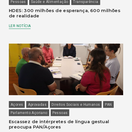
Pessoas
Saúde e Alimentação
Transparência
HDES: 300 milhões de esperança, 600 milhões
de realidade
LER NOTÍCIA
Açores
Aprovadas
Direitos Sociais e Humanos
PAN
Parlamento Açoriano
Pessoas
Escassez de intérpretes de língua gestual
preocupa PAN/Açores