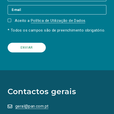
Aceito a
Política de Utilização de Dados
.
* Todos os campos são de preenchimento obrigatório.
(Os
links
para
as
Contactos gerais
redes
sociais
abrem
numa
geral@pan.com.pt
nova
aba.)