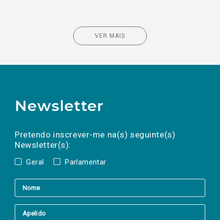
VER MAIS
Newsletter
Preencha os campos abaixo para subscrever
Nome
Apelido
E-
mail
a(s) newsletter(s).
Pretendo inscrever-me na(s) seguinte(s)
Newsletter(s):
Geral
Parlamentar