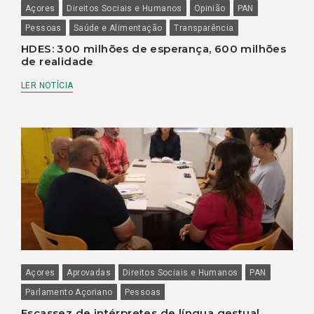
Açores
Direitos Sociais e Humanos
Opinião
PAN
Pessoas
Saúde e Alimentação
Transparência
HDES: 300 milhões de esperança, 600 milhões
de realidade
LER NOTÍCIA
Açores
Aprovadas
Direitos Sociais e Humanos
PAN
Parlamento Açoriano
Pessoas
Escassez de intérpretes de língua gestual