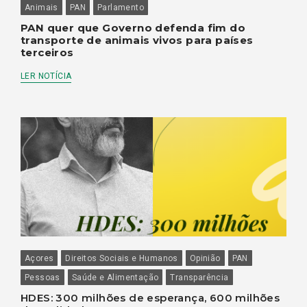
Animais
PAN
Parlamento
PAN quer que Governo defenda fim do
transporte de animais vivos para países
terceiros
LER NOTÍCIA
Açores
Direitos Sociais e Humanos
Opinião
PAN
Pessoas
Saúde e Alimentação
Transparência
HDES: 300 milhões de esperança, 600 milhões