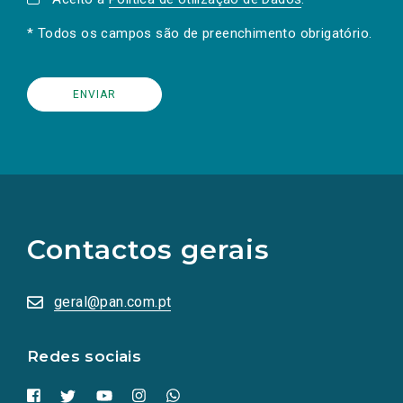
* Todos os campos são de preenchimento obrigatório.
(Os
links
para
as
Contactos gerais
redes
sociais
abrem
numa
geral@pan.com.pt
nova
aba.)
Redes sociais