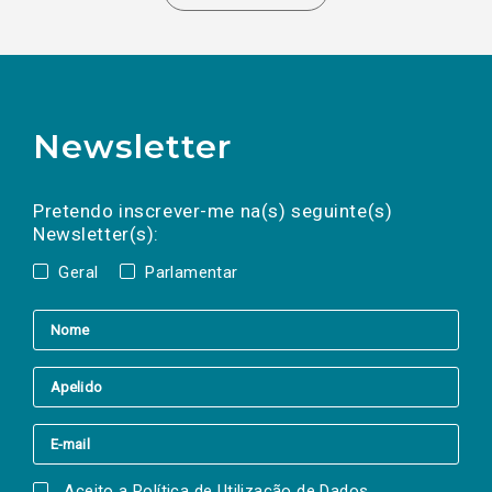
Newsletter
Preencha os campos abaixo para subscrever
Nome
Apelido
E-
mail
a(s) newsletter(s).
Pretendo inscrever-me na(s) seguinte(s)
Newsletter(s):
Geral
Parlamentar
Aceito a
Política de Utilização de Dados
.