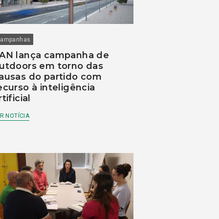
ampanhas
AN lança campanha de
utdoors em torno das
ausas do partido com
ecurso à inteligência
rtificial
R NOTÍCIA