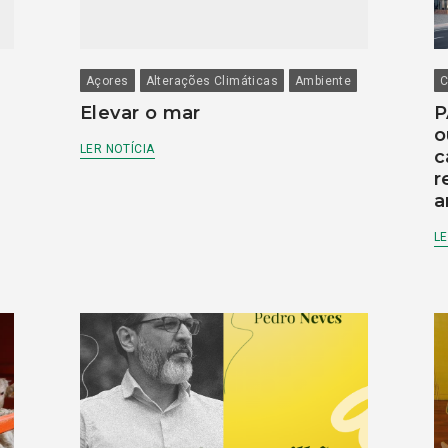
Açores
Alterações Climáticas
Ambiente
C
Elevar o mar
P
o
LER NOTÍCIA
c
r
a
LE