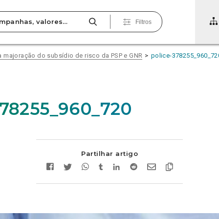
Filtros
a majoração do subsídio de risco da PSP e GNR
police-378255_960_72
378255_960_720
Partilhar artigo