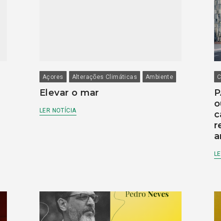
Açores
Alterações Climáticas
Ambiente
C
Elevar o mar
P
o
LER NOTÍCIA
c
r
a
LE