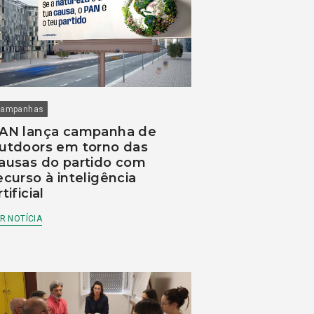
ampanhas
AN lança campanha de
utdoors em torno das
ausas do partido com
ecurso à inteligência
rtificial
R NOTÍCIA