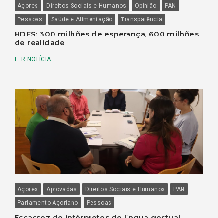
Açores
Direitos Sociais e Humanos
Opinião
PAN
Pessoas
Saúde e Alimentação
Transparência
HDES: 300 milhões de esperança, 600 milhões
de realidade
LER NOTÍCIA
Açores
Aprovadas
Direitos Sociais e Humanos
PAN
Parlamento Açoriano
Pessoas
Escassez de intérpretes de língua gestual