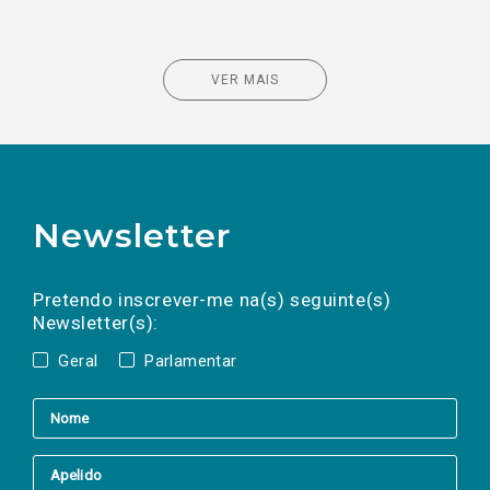
VER MAIS
Newsletter
Preencha os campos abaixo para subscrever
Nome
Apelido
E-
mail
a(s) newsletter(s).
Pretendo inscrever-me na(s) seguinte(s)
Newsletter(s):
Geral
Parlamentar