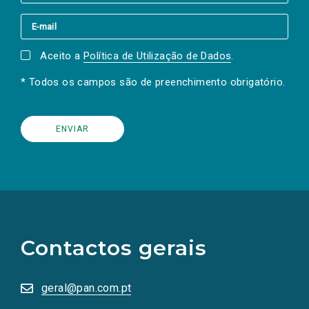
Aceito a
Política de Utilização de Dados
.
* Todos os campos são de preenchimento obrigatório.
(Os
links
para
as
Contactos gerais
redes
sociais
abrem
numa
geral@pan.com.pt
nova
aba.)