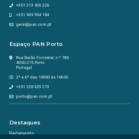
+351 213 426 226
+351 969 954 184
geral@pan.com.pt
Espaço PAN Porto
Rua Barão Forrester, n.º 783
4050-273 Porto
Portugal
2ª a 6ª das 10h00 às 16h00
+351 228 329 273
porto@pan.com.pt
Destaques
Parlamento