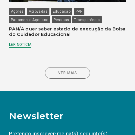
Açores
Aprovadas
Educação
PAN
Parlamento Açoriano
Pessoas
Transparência
PAN/A quer saber estado de execução da Bolsa
do Cuidador Educacional
LER NOTÍCIA
VER MAIS
Newsletter
Preencha os campos abaixo para subscrever
Nome
Apelido
E-
mail
a(s) newsletter(s).
Pretendo inscrever-me na(s) seguinte(s)