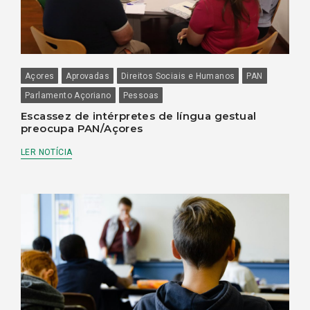
Açores
Aprovadas
Direitos Sociais e Humanos
PAN
Parlamento Açoriano
Pessoas
Escassez de intérpretes de língua gestual
preocupa PAN/Açores
LER NOTÍCIA