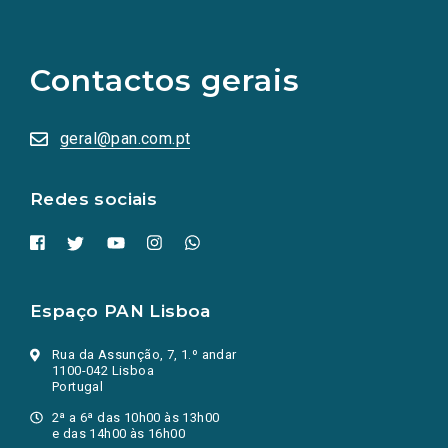
(Os
links
para
as
Contactos gerais
redes
sociais
abrem
numa
geral@pan.com.pt
nova
aba.)
Redes sociais
Espaço PAN Lisboa
Rua da Assunção, 7, 1.º andar
1100-042 Lisboa
Portugal
2ª a 6ª das 10h00 às 13h00
e das 14h00 às 16h00