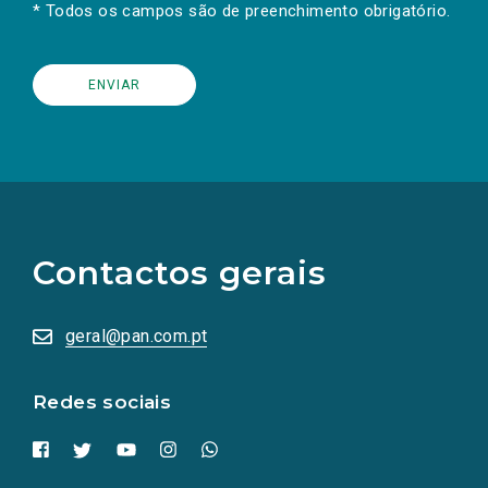
* Todos os campos são de preenchimento obrigatório.
(Os
links
para
as
Contactos gerais
redes
sociais
abrem
numa
geral@pan.com.pt
nova
aba.)
Redes sociais