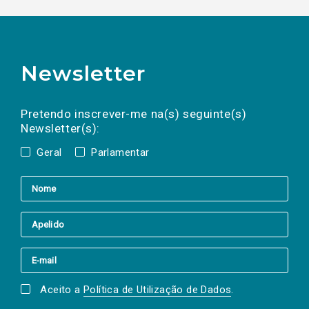
Newsletter
Preencha os campos abaixo para subscrever
Nome
Apelido
E-
mail
a(s) newsletter(s).
Pretendo inscrever-me na(s) seguinte(s)
Newsletter(s):
Geral
Parlamentar
Aceito a
Política de Utilização de Dados
.