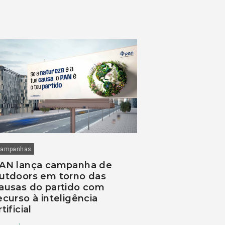
ampanhas
AN lança campanha de
utdoors em torno das
ausas do partido com
ecurso à inteligência
rtificial