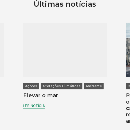
Últimas notícias
Açores
Alterações Climáticas
Ambiente
C
Elevar o mar
P
o
LER NOTÍCIA
c
r
a