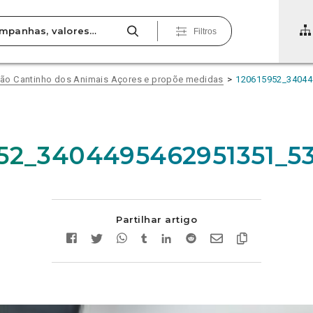
Filtros
ão Cantinho dos Animais Açores e propõe medidas
120615952_34044
52_3404495462951351_5
Partilhar artigo