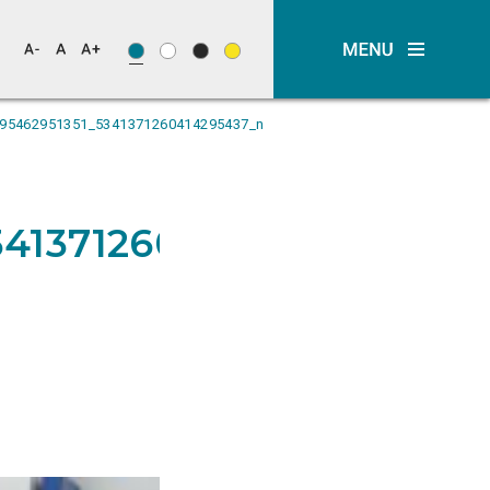
95462951351_5341371260414295437_n
341371260414295437_n