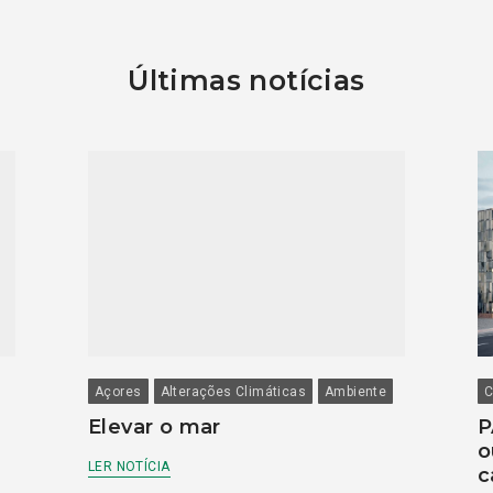
Últimas notícias
Açores
Alterações Climáticas
Ambiente
C
Elevar o mar
P
o
LER NOTÍCIA
c