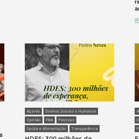
r
a
LE
Açores
Direitos Sociais e Humanos
A
Opinião
PAN
Pessoas
D
Saúde e Alimentação
Transparência
P
s
HDES: 300 milhões de
E