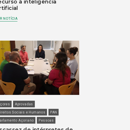
ecurso à inteligência
rtificial
R NOTÍCIA
çores
Aprovadas
ireitos Sociais e Humanos
PAN
arlamento Açoriano
Pessoas
scassez de intérpretes de