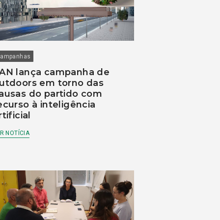
ampanhas
AN lança campanha de
utdoors em torno das
ausas do partido com
ecurso à inteligência
rtificial
R NOTÍCIA