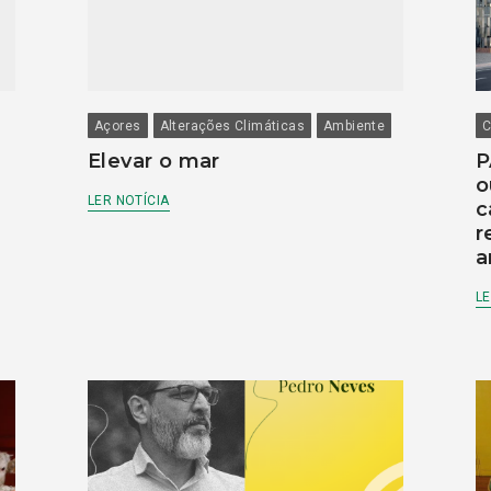
Açores
Alterações Climáticas
Ambiente
C
Elevar o mar
P
o
LER NOTÍCIA
c
r
a
LE