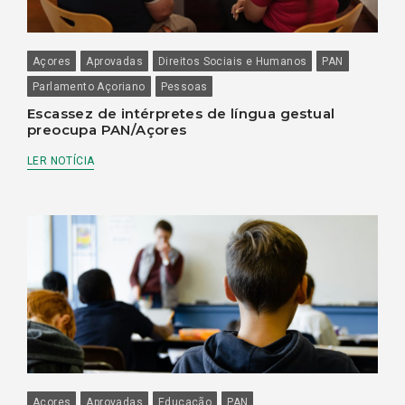
Açores
Aprovadas
Direitos Sociais e Humanos
PAN
Parlamento Açoriano
Pessoas
Escassez de intérpretes de língua gestual
preocupa PAN/Açores
LER NOTÍCIA
Açores
Aprovadas
Educação
PAN