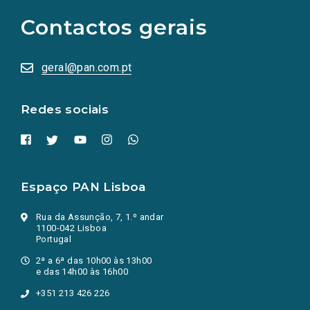
para
as
Contactos gerais
redes
sociais
abrem
numa
geral@pan.com.pt
nova
aba.)
Redes sociais
Espaço PAN Lisboa
Rua da Assunção, 7, 1.º andar
1100-042 Lisboa
Portugal
2ª a 6ª das 10h00 às 13h00
e das 14h00 às 16h00
+351 213 426 226