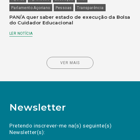
Parlamento Açoriano
Pessoas
Transparência
PAN/A quer saber estado de execução da Bolsa
do Cuidador Educacional
LER NOTÍCIA
VER MAIS
Newsletter
Preencha os campos abaixo para subscrever
Nome
Apelido
E-
mail
a(s) newsletter(s).
Pretendo inscrever-me na(s) seguinte(s)
Newsletter(s):