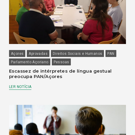
Açores
Aprovadas
Direitos Sociais e Humanos
PAN
Parlamento Açoriano
Pessoas
Escassez de intérpretes de língua gestual
preocupa PAN/Açores
LER NOTÍCIA