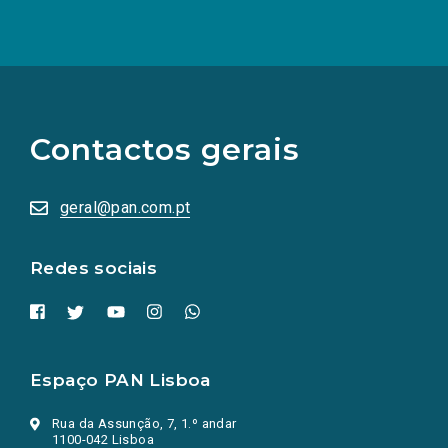
(Os
links
para
as
Contactos gerais
redes
sociais
abrem
numa
geral@pan.com.pt
nova
aba.)
Redes sociais
Espaço PAN Lisboa
Rua da Assunção, 7, 1.º andar
1100-042 Lisboa