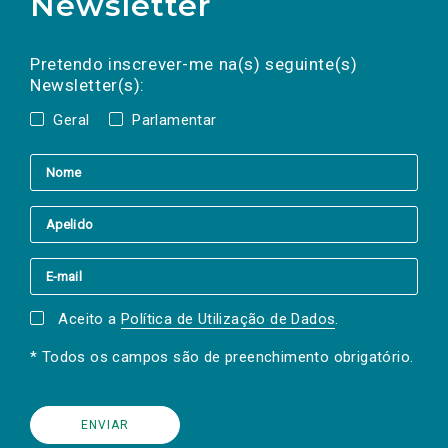
Newsletter
Preencha os campos abaixo para subscrever
Nome
Apelido
E-
mail
a(s) newsletter(s).
Pretendo inscrever-me na(s) seguinte(s)
Newsletter(s):
Geral
Parlamentar
Aceito a
Política de Utilização de Dados
.
* Todos os campos são de preenchimento obrigatório.