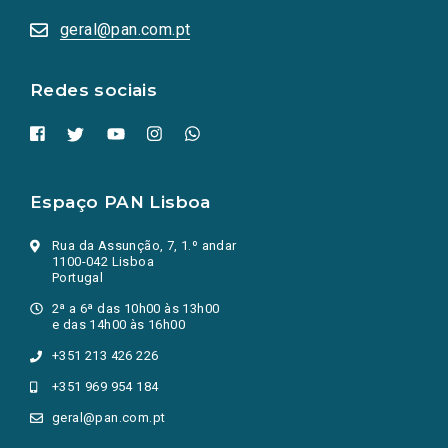
abrem
numa
geral@pan.com.pt
nova
aba.)
Redes sociais
Espaço PAN Lisboa
Rua da Assunção, 7, 1.º andar
1100-042 Lisboa
Portugal
2ª a 6ª das 10h00 às 13h00
e das 14h00 às 16h00
+351 213 426 226
+351 969 954 184
geral@pan.com.pt