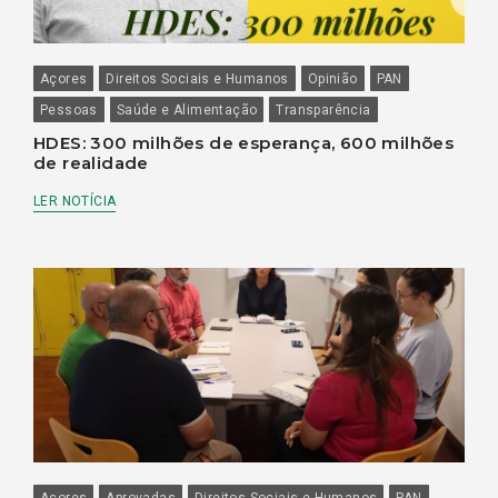
Açores
Direitos Sociais e Humanos
Opinião
PAN
Pessoas
Saúde e Alimentação
Transparência
HDES: 300 milhões de esperança, 600 milhões
de realidade
LER NOTÍCIA
Açores
Aprovadas
Direitos Sociais e Humanos
PAN