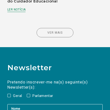
do Cuidador Educacional
LER NOTÍCIA
VER MAIS
Newsletter
Preencha os campos abaixo para subscrever
Nome
Apelido
E-
mail
a(s) newsletter(s).
Pretendo inscrever-me na(s) seguinte(s)
Newsletter(s):
Geral
Parlamentar