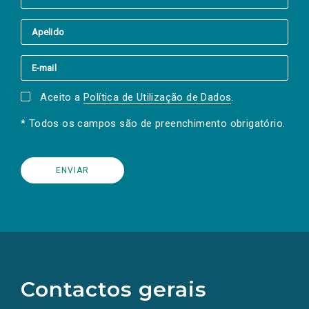
Aceito a
Política de Utilização de Dados
.
* Todos os campos são de preenchimento obrigatório.
(Os
links
para
as
Contactos gerais
redes
sociais