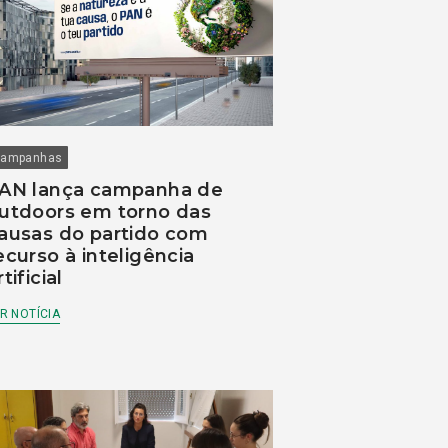
ampanhas
AN lança campanha de
utdoors em torno das
ausas do partido com
ecurso à inteligência
rtificial
R NOTÍCIA