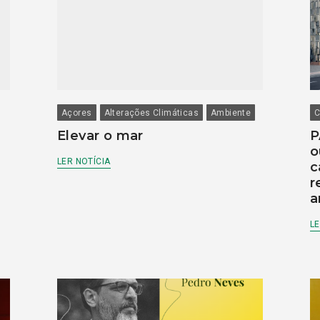
Açores
Alterações Climáticas
Ambiente
C
Elevar o mar
P
o
LER NOTÍCIA
c
r
a
LE