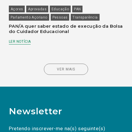
Açores
Aprovadas
Educação
PAN
Parlamento Açoriano
Pessoas
Transparência
PAN/A quer saber estado de execução da Bolsa
do Cuidador Educacional
LER NOTÍCIA
VER MAIS
Newsletter
Preencha os campos abaixo para subscrever
Nome
Apelido
E-
mail
a(s) newsletter(s).
Pretendo inscrever-me na(s) seguinte(s)