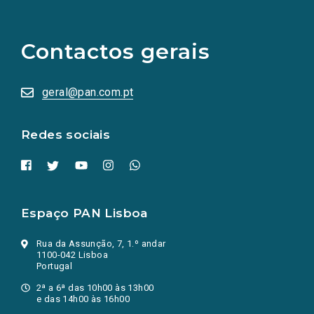
links
para
as
Contactos gerais
redes
sociais
abrem
numa
geral@pan.com.pt
nova
aba.)
Redes sociais
Espaço PAN Lisboa
Rua da Assunção, 7, 1.º andar
1100-042 Lisboa
Portugal
2ª a 6ª das 10h00 às 13h00
e das 14h00 às 16h00