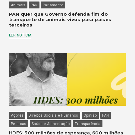
Animais
PAN
Parlamento
PAN quer que Governo defenda fim do
transporte de animais vivos para países
terceiros
LER NOTÍCIA
Açores
Direitos Sociais e Humanos
Opinião
PAN
Pessoas
Saúde e Alimentação
Transparência
HDES: 300 milhões de esperança, 600 milhões