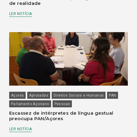
de realidade
LER NOTÍCIA
Açores
Aprovadas
Direitos Sociais e Humanos
PAN
Parlamento Açoriano
Pessoas
Escassez de intérpretes de língua gestual
preocupa PAN/Açores
LER NOTÍCIA