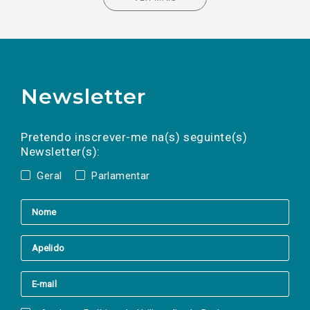
Newsletter
Preencha os campos abaixo para subscrever
Nome
Apelido
E-
mail
a(s) newsletter(s).
Pretendo inscrever-me na(s) seguinte(s)
Newsletter(s):
Geral
Parlamentar