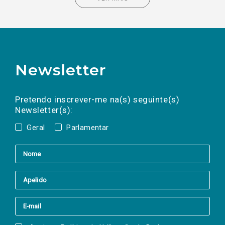
Newsletter
Preencha os campos abaixo para subscrever
Nome
Apelido
E-
mail
a(s) newsletter(s).
Pretendo inscrever-me na(s) seguinte(s)
Newsletter(s):
Geral
Parlamentar