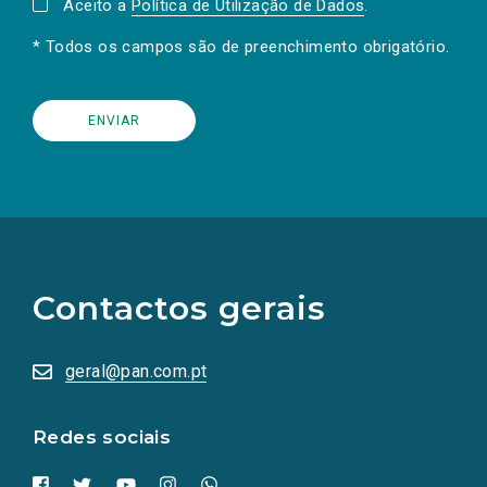
Aceito a
Política de Utilização de Dados
.
* Todos os campos são de preenchimento obrigatório.
(Os
links
para
as
Contactos gerais
redes
sociais
abrem
numa
geral@pan.com.pt
nova
aba.)
Redes sociais