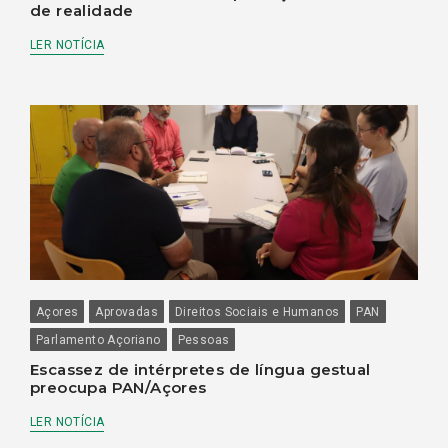
de realidade
LER NOTÍCIA
Açores
Aprovadas
Direitos Sociais e Humanos
PAN
Parlamento Açoriano
Pessoas
Escassez de intérpretes de língua gestual
preocupa PAN/Açores
LER NOTÍCIA