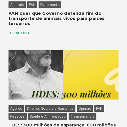
Animais
PAN
Parlamento
PAN quer que Governo defenda fim do
transporte de animais vivos para países
terceiros
LER NOTÍCIA
Açores
Direitos Sociais e Humanos
Opinião
PAN
Pessoas
Saúde e Alimentação
Transparência
HDES: 300 milhões de esperança, 600 milhões