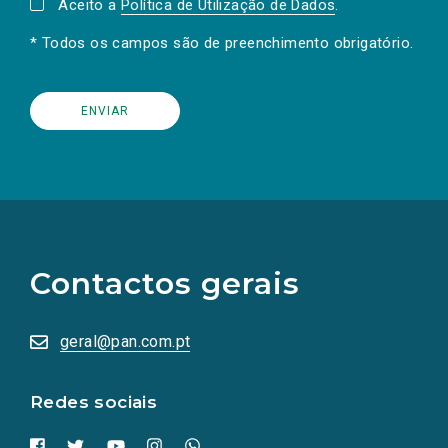
Aceito a
Política de Utilização de Dados
.
* Todos os campos são de preenchimento obrigatório.
(Os
links
para
as
Contactos gerais
redes
sociais
abrem
numa
geral@pan.com.pt
nova
aba.)
Redes sociais