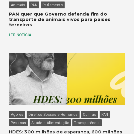
Animais
PAN
Parlamento
PAN quer que Governo defenda fim do
transporte de animais vivos para países
terceiros
LER NOTÍCIA
Açores
Direitos Sociais e Humanos
Opinião
PAN
Pessoas
Saúde e Alimentação
Transparência
HDES: 300 milhões de esperança, 600 milhões