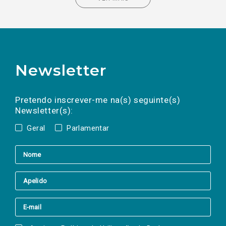
Newsletter
Preencha os campos abaixo para subscrever
Nome
Apelido
E-
mail
a(s) newsletter(s).
Pretendo inscrever-me na(s) seguinte(s)
Newsletter(s):
Geral
Parlamentar