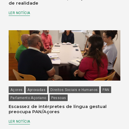
de realidade
LER NOTÍCIA
Açores
Aprovadas
Direitos Sociais e Humanos
PAN
Parlamento Açoriano
Pessoas
Escassez de intérpretes de língua gestual
preocupa PAN/Açores
LER NOTÍCIA