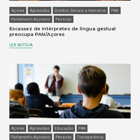
Açores
Aprovadas
Direitos Sociais e Humanos
PAN
Parlamento Açoriano
Pessoas
Escassez de intérpretes de língua gestual
preocupa PAN/Açores
LER NOTÍCIA
Açores
Aprovadas
Educação
PAN
Parlamento Açoriano
Pessoas
Transparência