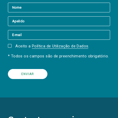
Aceito a
Política de Utilização de Dados
.
* Todos os campos são de preenchimento obrigatório.
(Os
links
para
as