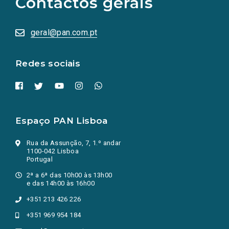
Contactos gerais
redes
sociais
abrem
numa
geral@pan.com.pt
nova
aba.)
Redes sociais
Espaço PAN Lisboa
Rua da Assunção, 7, 1.º andar
1100-042 Lisboa
Portugal
2ª a 6ª das 10h00 às 13h00
e das 14h00 às 16h00
+351 213 426 226
+351 969 954 184