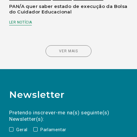
PAN/A quer saber estado de execução da Bolsa
do Cuidador Educacional
LER NOTÍCIA
VER MAIS
Newsletter
Preencha os campos abaixo para subscrever
Nome
Apelido
E-
mail
a(s) newsletter(s).
Pretendo inscrever-me na(s) seguinte(s)
Newsletter(s):
Geral
Parlamentar