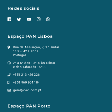
aba.)
Redes sociais
Espaço PAN Lisboa
Rua da Assunção, 7, 1.º andar
1100-042 Lisboa
Portugal
2ª a 6ª das 10h00 às 13h00
e das 14h00 às 16h00
+351 213 426 226
+351 969 954 184
geral@pan.com.pt
Espaço PAN Porto