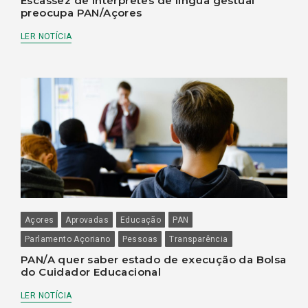
Escassez de intérpretes de língua gestual
preocupa PAN/Açores
LER NOTÍCIA
Açores
Aprovadas
Educação
PAN
Parlamento Açoriano
Pessoas
Transparência
PAN/A quer saber estado de execução da Bolsa
do Cuidador Educacional
LER NOTÍCIA