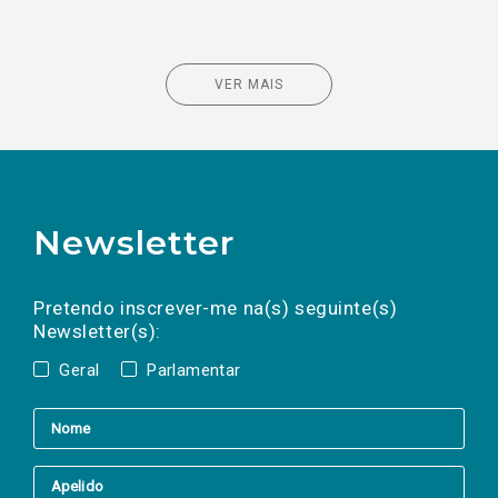
VER MAIS
Newsletter
Preencha os campos abaixo para subscrever
Nome
Apelido
E-
mail
a(s) newsletter(s).
Pretendo inscrever-me na(s) seguinte(s)
Newsletter(s):
Geral
Parlamentar