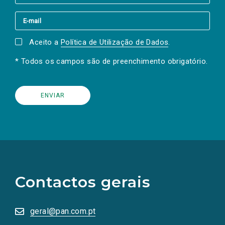
Aceito a
Política de Utilização de Dados
.
* Todos os campos são de preenchimento obrigatório.
(Os
links
para
as
Contactos gerais
redes
sociais
abrem
numa
geral@pan.com.pt
nova