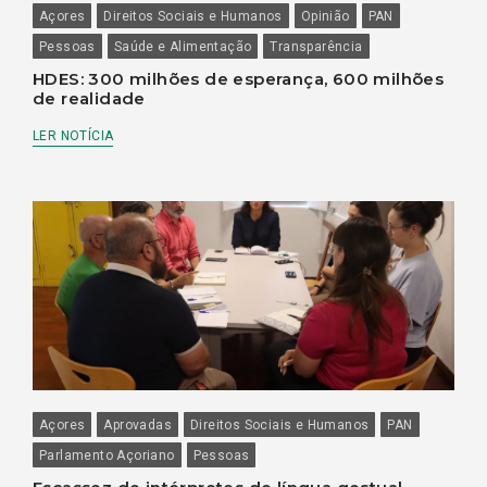
Açores
Direitos Sociais e Humanos
Opinião
PAN
Pessoas
Saúde e Alimentação
Transparência
HDES: 300 milhões de esperança, 600 milhões
de realidade
LER NOTÍCIA
Açores
Aprovadas
Direitos Sociais e Humanos
PAN
Parlamento Açoriano
Pessoas