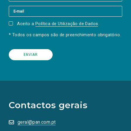
Aceito a
Política de Utilização de Dados
.
* Todos os campos são de preenchimento obrigatório.
(Os
links
para
as
Contactos gerais
redes
sociais
abrem
numa
geral@pan.com.pt
nova
aba.)