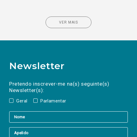
VER MAIS
Newsletter
Preencha os campos abaixo para subscrever
Nome
Apelido
E-
mail
a(s) newsletter(s).
Pretendo inscrever-me na(s) seguinte(s)
Newsletter(s):
Geral
Parlamentar