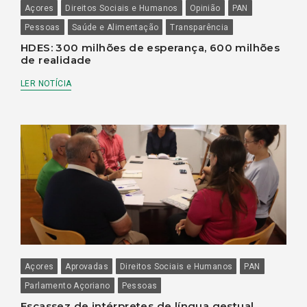
Açores
Direitos Sociais e Humanos
Opinião
PAN
Pessoas
Saúde e Alimentação
Transparência
HDES: 300 milhões de esperança, 600 milhões
de realidade
LER NOTÍCIA
Açores
Aprovadas
Direitos Sociais e Humanos
PAN
Parlamento Açoriano
Pessoas
Escassez de intérpretes de língua gestual