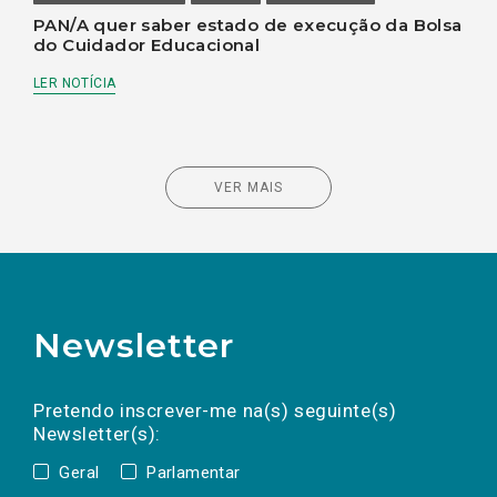
PAN/A quer saber estado de execução da Bolsa
do Cuidador Educacional
LER NOTÍCIA
VER MAIS
Newsletter
Preencha os campos abaixo para subscrever
Nome
Apelido
E-
mail
a(s) newsletter(s).
Pretendo inscrever-me na(s) seguinte(s)
Newsletter(s):
Geral
Parlamentar