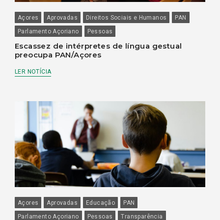
Açores
Aprovadas
Direitos Sociais e Humanos
PAN
Parlamento Açoriano
Pessoas
Escassez de intérpretes de língua gestual
preocupa PAN/Açores
LER NOTÍCIA
Açores
Aprovadas
Educação
PAN
Parlamento Açoriano
Pessoas
Transparência