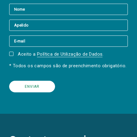
Aceito a
Política de Utilização de Dados
.
* Todos os campos são de preenchimento obrigatório.
(Os
links
para
as