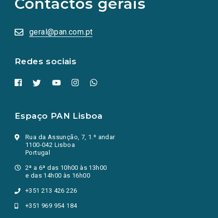
Contactos gerais
redes
sociais
abrem
numa
geral@pan.com.pt
nova
aba.)
Redes sociais
Espaço PAN Lisboa
Rua da Assunção, 7, 1.º andar
1100-042 Lisboa
Portugal
2ª a 6ª das 10h00 às 13h00
e das 14h00 às 16h00
+351 213 426 226
+351 969 954 184