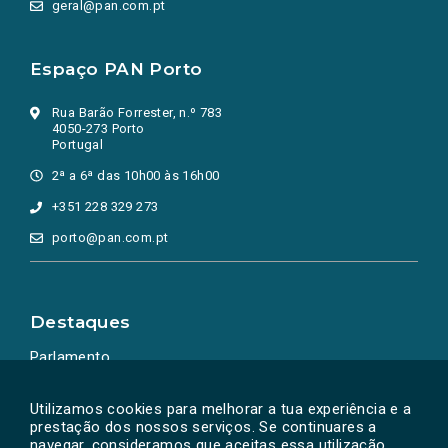
geral@pan.com.pt
Espaço PAN Porto
Rua Barão Forrester, n.º 783
4050-273 Porto
Portugal
2ª a 6ª das 10h00 às 16h00
+351 228 329 273
porto@pan.com.pt
Destaques
Parlamento
Ação Política
Utilizamos cookies para melhorar a tua experiência e a
prestação dos nossos serviços. Se continuares a
navegar, consideramos que aceitas essa utilização.