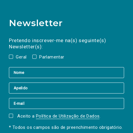
Newsletter
Preencha os campos abaixo para subscrever
Nome
Apelido
E-
mail
a(s) newsletter(s).
Pretendo inscrever-me na(s) seguinte(s)
Newsletter(s):
Geral
Parlamentar
Aceito a
Política de Utilização de Dados
.
* Todos os campos são de preenchimento obrigatório.