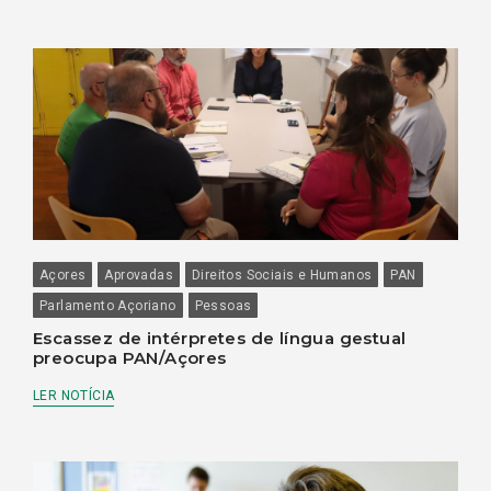
Açores
Aprovadas
Direitos Sociais e Humanos
PAN
Parlamento Açoriano
Pessoas
Escassez de intérpretes de língua gestual
preocupa PAN/Açores
LER NOTÍCIA