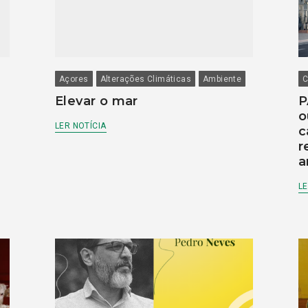
Açores
Alterações Climáticas
Ambiente
C
Elevar o mar
P
o
LER NOTÍCIA
c
r
a
LE