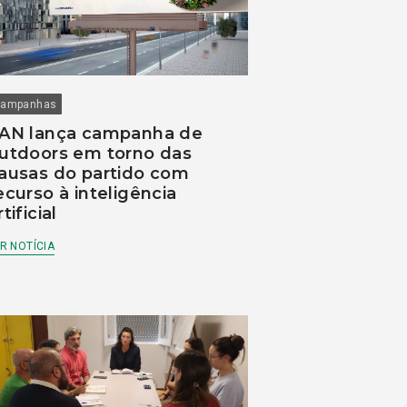
ampanhas
AN lança campanha de
utdoors em torno das
ausas do partido com
ecurso à inteligência
rtificial
R NOTÍCIA