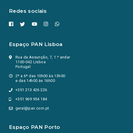
aba.)
Redes sociais
Espaço PAN Lisboa
Rua da Assunção, 7, 1.º andar
1100-042 Lisboa
Portugal
2ª a 6ª das 10h00 às 13h00
e das 14h00 às 16h00
+351 213 426 226
+351 969 954 184
geral@pan.com.pt
Espaço PAN Porto