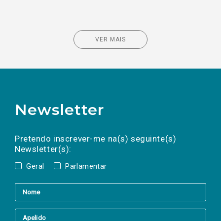
VER MAIS
Newsletter
Preencha os campos abaixo para subscrever
Nome
Apelido
E-
mail
a(s) newsletter(s).
Pretendo inscrever-me na(s) seguinte(s)
Newsletter(s):
Geral
Parlamentar