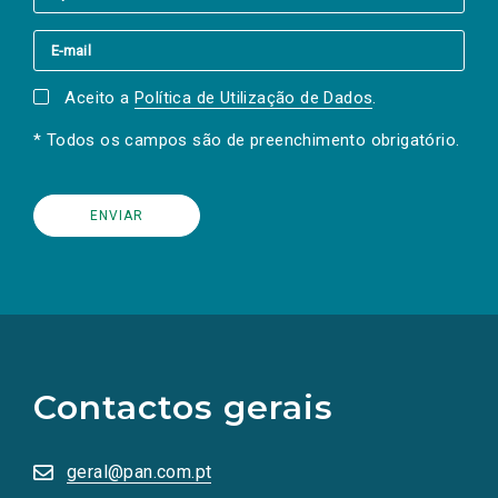
Aceito a
Política de Utilização de Dados
.
* Todos os campos são de preenchimento obrigatório.
(Os
links
para
as
Contactos gerais
redes
sociais
abrem
numa
geral@pan.com.pt
nova