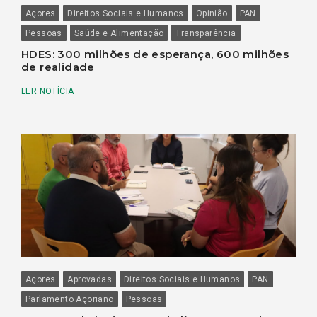
Açores
Direitos Sociais e Humanos
Opinião
PAN
Pessoas
Saúde e Alimentação
Transparência
HDES: 300 milhões de esperança, 600 milhões
de realidade
LER NOTÍCIA
Açores
Aprovadas
Direitos Sociais e Humanos
PAN
Parlamento Açoriano
Pessoas