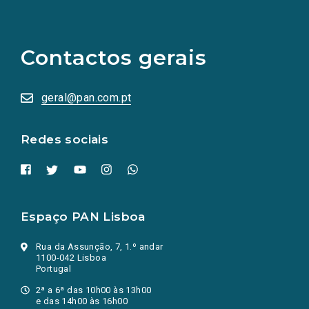
(Os
links
para
as
Contactos gerais
redes
sociais
abrem
numa
geral@pan.com.pt
nova
aba.)
Redes sociais
Espaço PAN Lisboa
Rua da Assunção, 7, 1.º andar
1100-042 Lisboa
Portugal
2ª a 6ª das 10h00 às 13h00
e das 14h00 às 16h00