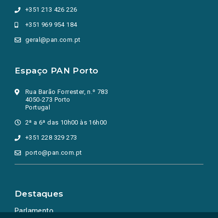
+351 213 426 226
+351 969 954 184
geral@pan.com.pt
Espaço PAN Porto
Rua Barão Forrester, n.º 783
4050-273 Porto
Portugal
2ª a 6ª das 10h00 às 16h00
+351 228 329 273
porto@pan.com.pt
Destaques
Parlamento