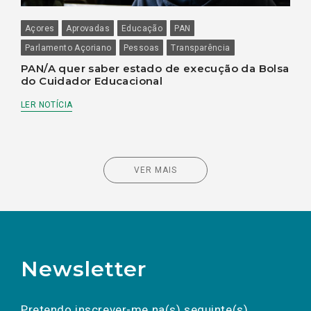
Açores
Aprovadas
Educação
PAN
Parlamento Açoriano
Pessoas
Transparência
PAN/A quer saber estado de execução da Bolsa
do Cuidador Educacional
LER NOTÍCIA
VER MAIS
Newsletter
Preencha os campos abaixo para subscrever
Nome
Apelido
E-
mail
a(s) newsletter(s).
Pretendo inscrever-me na(s) seguinte(s)