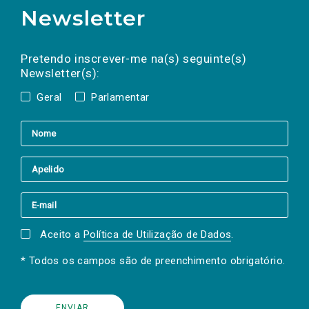
Newsletter
Preencha os campos abaixo para subscrever
Nome
Apelido
E-
mail
a(s) newsletter(s).
Pretendo inscrever-me na(s) seguinte(s)
Newsletter(s):
Geral
Parlamentar
Aceito a
Política de Utilização de Dados
.
* Todos os campos são de preenchimento obrigatório.