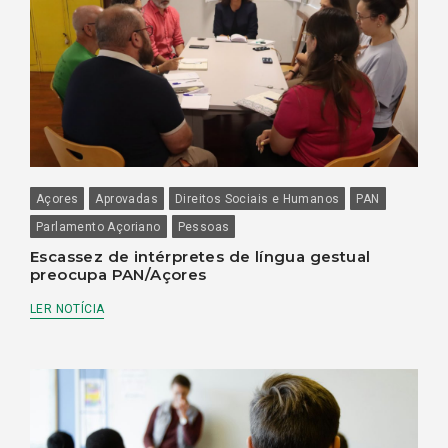
Açores
Aprovadas
Direitos Sociais e Humanos
PAN
Parlamento Açoriano
Pessoas
Escassez de intérpretes de língua gestual
preocupa PAN/Açores
LER NOTÍCIA