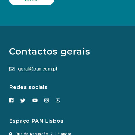
(Os
links
para
as
Contactos gerais
redes
sociais
abrem
numa
geral@pan.com.pt
nova
aba.)
Redes sociais
Espaço PAN Lisboa
Rua da Assunção, 7, 1.º andar