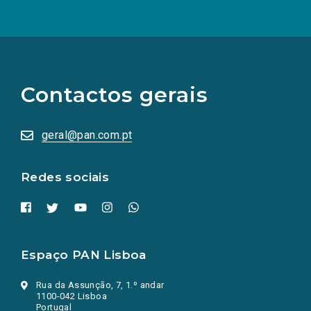
(Os
links
para
as
Contactos gerais
redes
sociais
abrem
numa
geral@pan.com.pt
nova
aba.)
Redes sociais
Espaço PAN Lisboa
Rua da Assunção, 7, 1.º andar
1100-042 Lisboa
Portugal