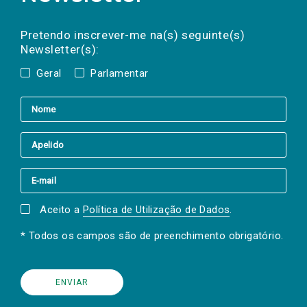
Preencha os campos abaixo para subscrever
Nome
Apelido
E-
mail
a(s) newsletter(s).
Pretendo inscrever-me na(s) seguinte(s)
Newsletter(s):
Geral
Parlamentar
Aceito a
Política de Utilização de Dados
.
* Todos os campos são de preenchimento obrigatório.