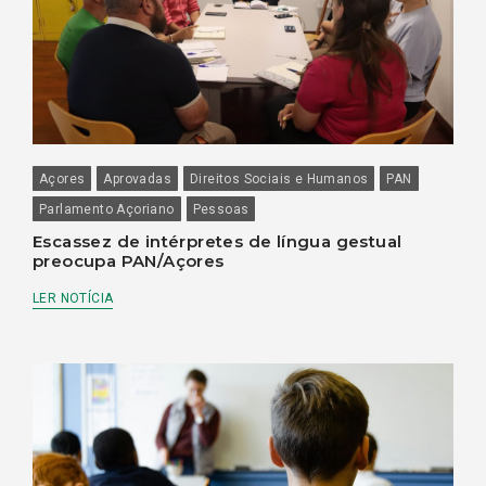
Açores
Aprovadas
Direitos Sociais e Humanos
PAN
Parlamento Açoriano
Pessoas
Escassez de intérpretes de língua gestual
preocupa PAN/Açores
LER NOTÍCIA