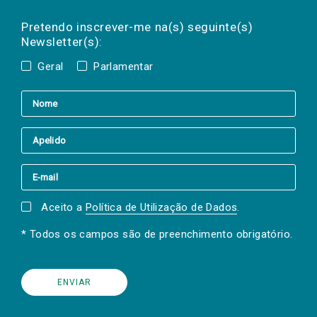
Preencha os campos abaixo para subscrever
Nome
Apelido
E-
mail
a(s) newsletter(s).
Pretendo inscrever-me na(s) seguinte(s)
Newsletter(s):
Geral
Parlamentar
Aceito a
Política de Utilização de Dados
.
* Todos os campos são de preenchimento obrigatório.