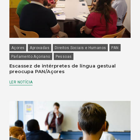
Açores
Aprovadas
Direitos Sociais e Humanos
PAN
Parlamento Açoriano
Pessoas
Escassez de intérpretes de língua gestual
preocupa PAN/Açores
LER NOTÍCIA