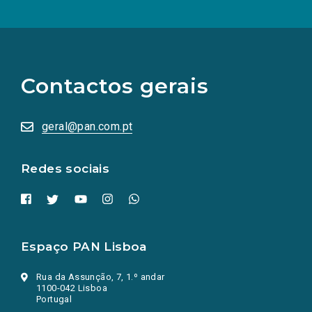
(Os
links
para
as
Contactos gerais
redes
sociais
abrem
numa
geral@pan.com.pt
nova
aba.)
Redes sociais
Espaço PAN Lisboa
Rua da Assunção, 7, 1.º andar
1100-042 Lisboa
Portugal