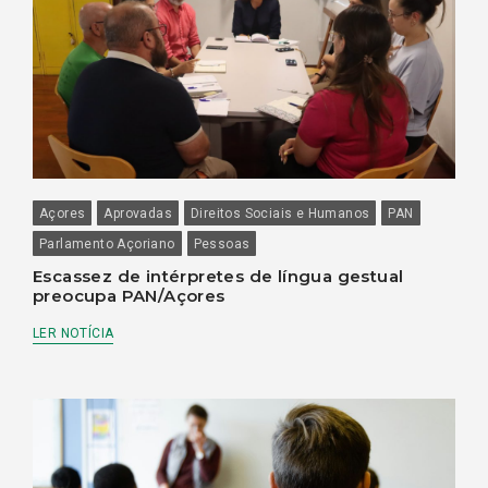
Açores
Aprovadas
Direitos Sociais e Humanos
PAN
Parlamento Açoriano
Pessoas
Escassez de intérpretes de língua gestual
preocupa PAN/Açores
LER NOTÍCIA