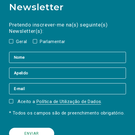
Newsletter
Preencha os campos abaixo para subscrever
Nome
Apelido
E-
mail
a(s) newsletter(s).
Pretendo inscrever-me na(s) seguinte(s)
Newsletter(s):
Geral
Parlamentar
Aceito a
Política de Utilização de Dados
.
* Todos os campos são de preenchimento obrigatório.