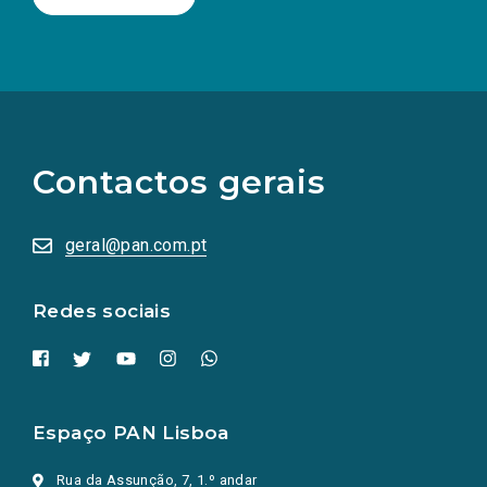
(Os
links
para
as
Contactos gerais
redes
sociais
abrem
numa
geral@pan.com.pt
nova
aba.)
Redes sociais
Espaço PAN Lisboa
Rua da Assunção, 7, 1.º andar