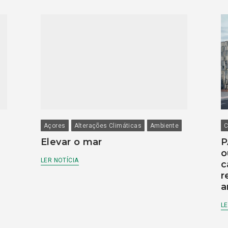
Açores
Alterações Climáticas
Ambiente
C
Elevar o mar
P
o
LER NOTÍCIA
c
r
a
LE