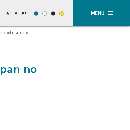
nicipal LGBTI+
mpan no