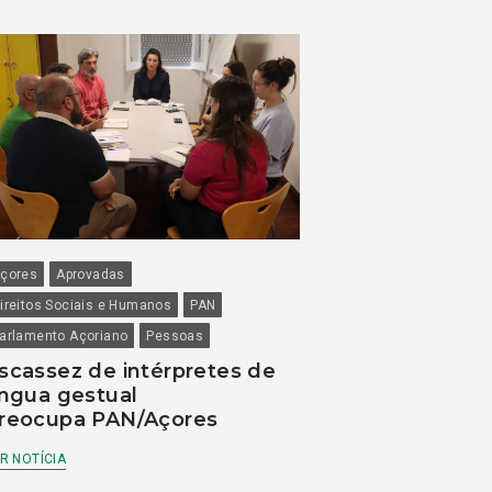
çores
Aprovadas
ireitos Sociais e Humanos
PAN
arlamento Açoriano
Pessoas
scassez de intérpretes de
íngua gestual
reocupa PAN/Açores
R NOTÍCIA