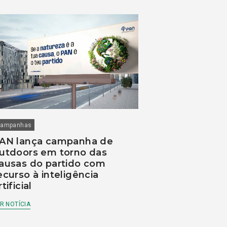
ampanhas
AN lança campanha de
utdoors em torno das
ausas do partido com
ecurso à inteligência
rtificial
R NOTÍCIA