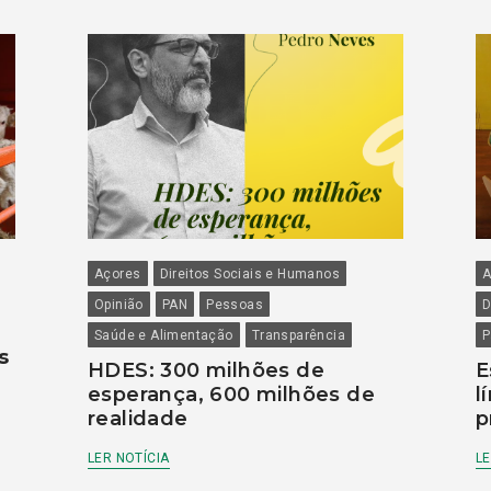
Açores
Direitos Sociais e Humanos
A
Opinião
PAN
Pessoas
D
Saúde e Alimentação
Transparência
P
s
HDES: 300 milhões de
E
esperança, 600 milhões de
l
realidade
p
LER NOTÍCIA
LE