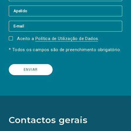
Aceito a
Política de Utilização de Dados
.
* Todos os campos são de preenchimento obrigatório.
(Os
links
para
as
Contactos gerais
redes
sociais
abrem