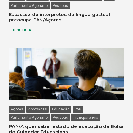
Parlamento Açoriano
Pessoas
Escassez de intérpretes de língua gestual
preocupa PAN/Açores
LER NOTÍCIA
Açores
Aprovadas
Educação
PAN
Parlamento Açoriano
Pessoas
Transparência
PAN/A quer saber estado de execução da Bolsa
do Cuidador Educacional