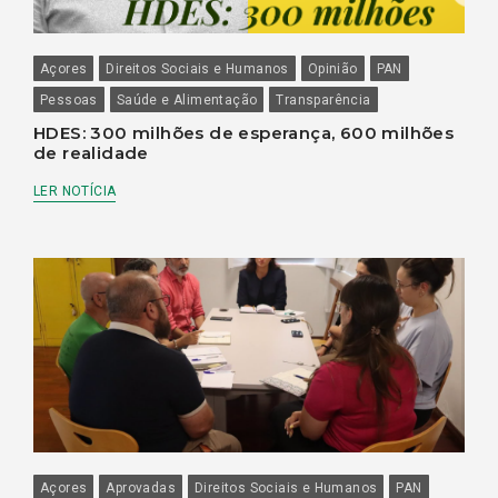
Açores
Direitos Sociais e Humanos
Opinião
PAN
Pessoas
Saúde e Alimentação
Transparência
HDES: 300 milhões de esperança, 600 milhões
de realidade
LER NOTÍCIA
Açores
Aprovadas
Direitos Sociais e Humanos
PAN