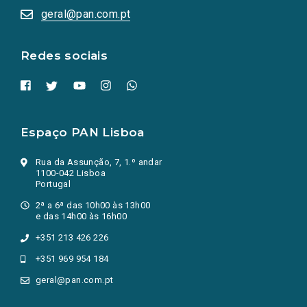
numa
geral@pan.com.pt
nova
aba.)
Redes sociais
Espaço PAN Lisboa
Rua da Assunção, 7, 1.º andar
1100-042 Lisboa
Portugal
2ª a 6ª das 10h00 às 13h00
e das 14h00 às 16h00
+351 213 426 226
+351 969 954 184
geral@pan.com.pt