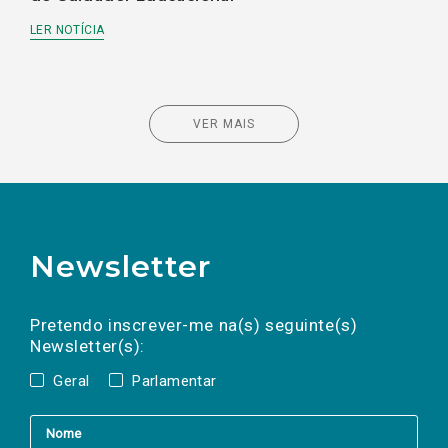
LER NOTÍCIA
VER MAIS
Newsletter
Preencha os campos abaixo para subscrever
Nome
Apelido
E-
mail
a(s) newsletter(s).
Pretendo inscrever-me na(s) seguinte(s)
Newsletter(s):
Geral
Parlamentar