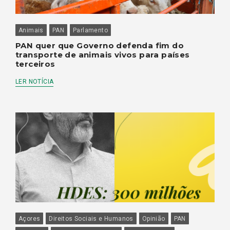
Animais
PAN
Parlamento
PAN quer que Governo defenda fim do
transporte de animais vivos para países
terceiros
LER NOTÍCIA
Açores
Direitos Sociais e Humanos
Opinião
PAN