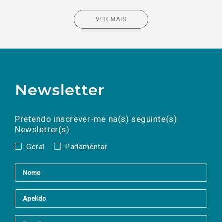
VER MAIS
Newsletter
Preencha os campos abaixo para subscrever
Nome
Apelido
E-
mail
a(s) newsletter(s).
Pretendo inscrever-me na(s) seguinte(s)
Newsletter(s):
Geral
Parlamentar