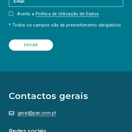
Aceito a
Política de Utilização de Dados
.
* Todos os campos são de preenchimento obrigatório.
(Os
links
para
as
Contactos gerais
redes
sociais
abrem
numa
geral@pan.com.pt
nova
aba.)
Redes sociais