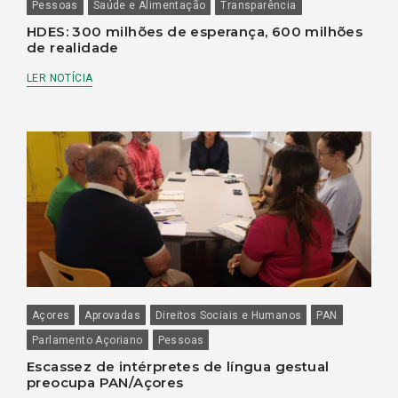
Pessoas
Saúde e Alimentação
Transparência
HDES: 300 milhões de esperança, 600 milhões
de realidade
LER NOTÍCIA
Açores
Aprovadas
Direitos Sociais e Humanos
PAN
Parlamento Açoriano
Pessoas
Escassez de intérpretes de língua gestual
preocupa PAN/Açores